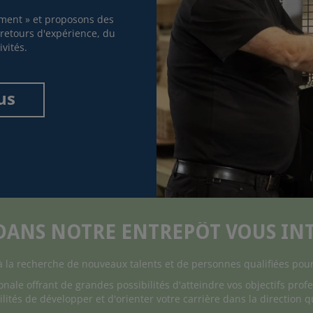
ment » et proposons des
s retours d'expérience, du
vités.
us
ANS NOTRE ENTREPÔT VOUS INTÉ
la recherche de nouveaux talents et de personnes qualifiées pour
onale offrant de grandes possibilités d'atteindre vos objectifs pro
ilités de développer et d'orienter votre carrière dans la direction 