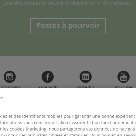
Consultez nos postes vacants en cliquant sur le lien ci-dessous.
Postes à pourvoir
Instagram
Facebook
LinkedIn
YouTube
ce.
kies et des identifiants mobiles pour garantir une bonne expérience 
nformations vous concernant afin d’assurer le bon fonctionnement du
CATÉGORIES
DÉ
t les cookies Marketing, nous partagerons vos données de navigat
k) pour des publicités ciblées et statiques. Vous pouvez en savoir p