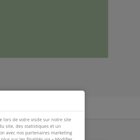
lors de votre visite sur notre site
 site, des statistiques et un
COUVREZ JYSK
ion avec nos partenaires marketing
lus sur les finalités via « Modifier