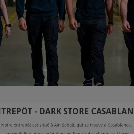
TREPÔT - DARK STORE CASABLA
Notre entrepôt est situé à Aïn Sebaâ, qui se trouve à Casablanca.
L'entrepôt livre des expéditions en ligne à des clients au Maroc.