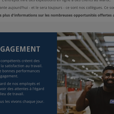
ante aujourd'hui - et le sera toujours - ce sont nos collègues. Ce so
s plus d'informations sur les nombreuses opportunités offertes a
ENGAGEMENT
 compétents créent des
a satisfaction au travail.
de bonnes performances
engagement.
gard de nos employés et
oir des attentes à l'égard
ieu de travail.
us les vivons chaque jour.