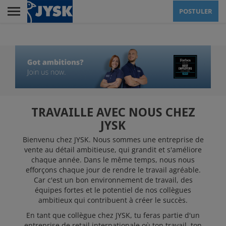
Skip
POSTULER
to
main
Menu
content
JYSK EN TANT
QU'EMPLOYEUR
TRAVAILLE AVEC NOUS CHEZ
LA VENTE
JYSK
Bienvenu chez JYSK. Nous sommes une entreprise de
vente au détail ambitieuse, qui grandit et s'améliore
LE SIÈGE SOCIAL
chaque année. Dans le même temps, nous nous
efforçons chaque jour de rendre le travail agréable.
Car c'est un bon environnement de travail, des
équipes fortes et le potentiel de nos collègues
ENTREPÔT
ambitieux qui contribuent à créer le succès.
En tant que collègue chez JYSK, tu feras partie d'un
entreprise de retail internationale où ton travail, ton