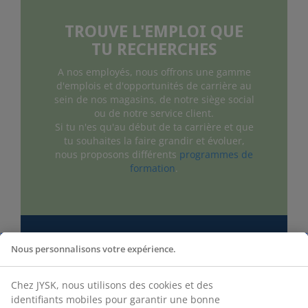
TROUVE L'EMPLOI QUE
TU RECHERCHES
A nos employés, nous offrons une gamme
d'emplois et d'opportunités de carrière au
sein de nos magasins, de notre siège social
ou de notre service client.
Si tu n'es qu'au début de ta carrière et que
tu souhaites la faire grandir et évoluer,
nous proposons différents
programmes de
formation
.
Nous personnalisons votre expérience.
EMPLOI DANS LA VENTE
Le quotidien dans les magasins est plein
Chez JYSK, nous utilisons des cookies et des
d'énergie et d'amusement, chaque jour,
identifiants mobiles pour garantir une bonne