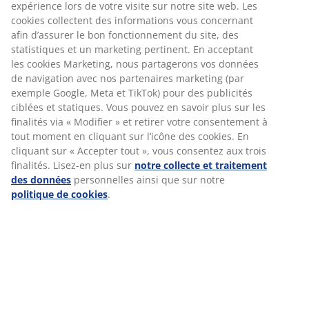
nos collègues donnent le meilleur d'eux-
expérience lors de votre visite sur notre site web. Les
mêmes pour atteindre leurs objectifs, en
cookies collectent des informations vous concernant
fournissant le meilleur service client en
afin d’assurer le bon fonctionnement du site, des
Morocco.
statistiques et un marketing pertinent. En acceptant
les cookies Marketing, nous partagerons vos données
Chez JYSK, nous célébrons les petites et les
de navigation avec nos partenaires marketing (par
grandes réussites. Si tu as réalisé une
bonne vente, tu peux également être sûr(e)
exemple Google, Meta et TikTok) pour des publicités
qu'elle sera remarquée par le reste de
ciblées et statiques. Vous pouvez en savoir plus sur les
l'équipe.
finalités via « Modifier » et retirer votre consentement à
tout moment en cliquant sur l’icône des cookies. En
cliquant sur « Accepter tout », vous consentez aux trois
finalités. Lisez-en plus sur
notre collecte et traitement
Les emplois dans la vente
des données
personnelles ainsi que sur notre
politique de cookies
.