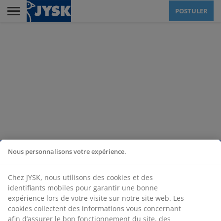
Skip
POSTULER
to
main
Menu
content
JYSK EN TANT
QU'EMPLOYEUR
LA VENTE
Nous personnalisons votre expérience.
LE SIÈGE SOCIAL
Chez JYSK, nous utilisons des cookies et des
identifiants mobiles pour garantir une bonne
ENTREPÔT
expérience lors de votre visite sur notre site web. Les
cookies collectent des informations vous concernant
afin d’assurer le bon fonctionnement du site, des